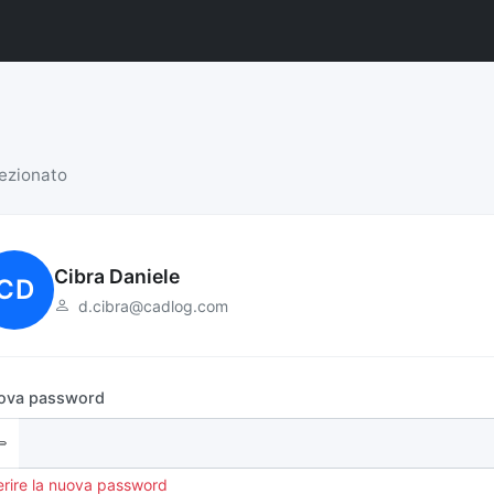
lezionato
Cibra Daniele
CD
d.cibra@cadlog.com
ova password
erire la nuova password