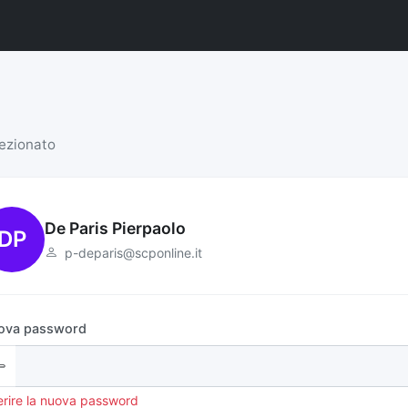
lezionato
De Paris Pierpaolo
DP
p-deparis@scponline.it
ova password
erire la nuova password