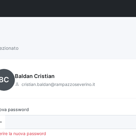
lezionato
Baldan Cristian
BC
cristian.baldan@rampazzoseverino.it
ova password
erire la nuova password