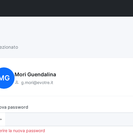
lezionato
Mori Guendalina
MG
g.mori@evotre.it
ova password
erire la nuova password