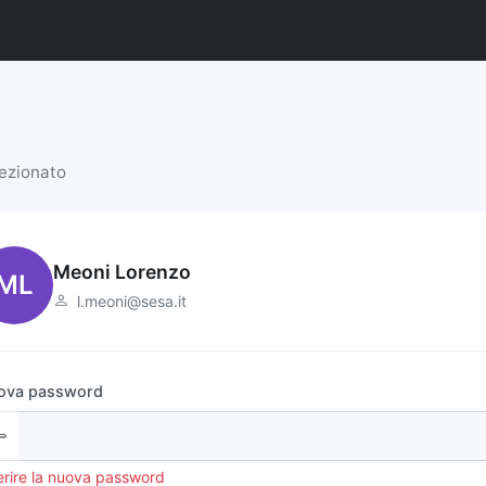
lezionato
Meoni Lorenzo
ML
l.meoni@sesa.it
ova password
erire la nuova password