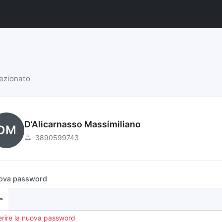
lezionato
D’Alicarnasso Massimiliano
DM
3890599743
ova password
erire la nuova password