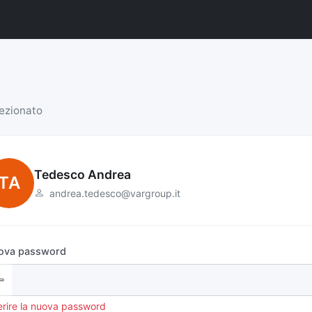
lezionato
Tedesco Andrea
TA
andrea.tedesco@vargroup.it
ova password
erire la nuova password