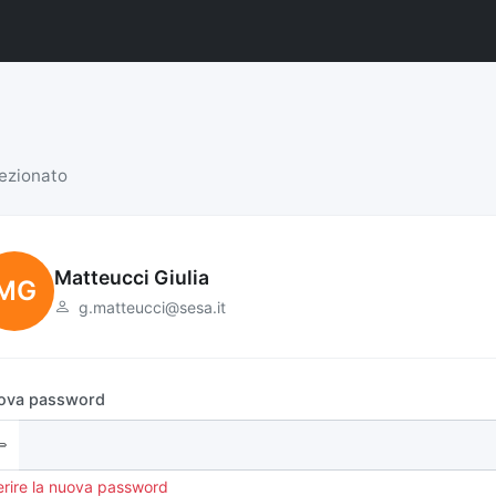
lezionato
Matteucci Giulia
MG
g.matteucci@sesa.it
ova password
erire la nuova password